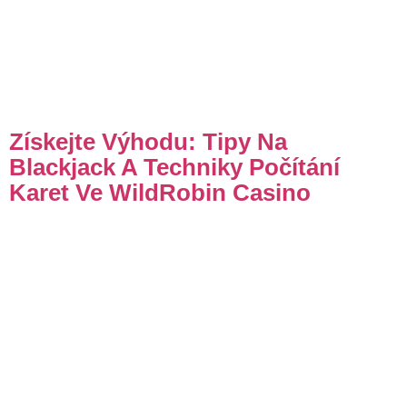
klassischen Casino oder im WildRobin Casino, die
Grundregeln bleiben gleich. Dennoch gibt es viele Tipps
und Strategien, die Ihnen helfen können, Ihre
Gewinnchancen zu erhöhen und das Spiel besser zu
verstehen. Die Grundlagen von Blackjack Bevor […]
Získejte Výhodu: Tipy Na
Blackjack A Techniky Počítání
Karet Ve WildRobin Casino
WildRobin Casino: Ovládání blackjacku pro moderní
hráče Hraní blackjacku může být zábavné a vzrušující,
ale je také důležité znát klíčové strategie a principy,
které vás mohou posunout k úspěchu. V tomto článku
se podíváme na to, jak hrát blackjack bezpečně a
správně, poskytneme návod pro začátečníky a
zdůrazníme osobní odpovědnost při hraní v online
kasinech, […]