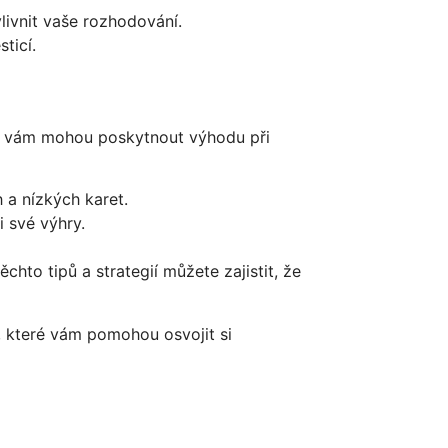
livnit vaše rozhodování.
ticí.
iky vám mohou poskytnout výhodu při
 a nízkých karet.
 své výhry.
hto tipů a strategií můžete zajistit, že
, které vám pomohou osvojit si