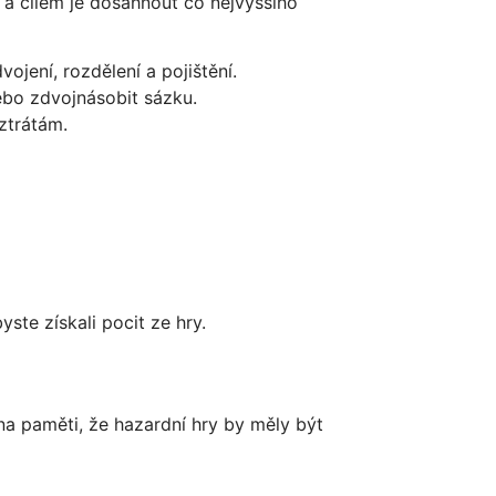
i, a cílem je dosáhnout co nejvyššího
ojení, rozdělení a pojištění.
nebo zdvojnásobit sázku.
ztrátám.
ste získali pocit ze hry.
na paměti, že hazardní hry by měly být