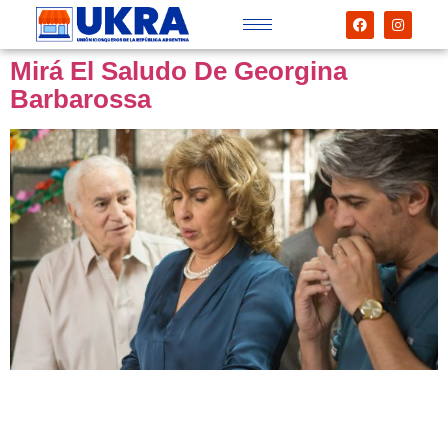
Mirá El Saludo De Georgina
Barbarossa
crédito foto: Guillermo Penecino Georgina Barbarossa,
actriz de la película «El Kiosco» quiso enviarle un
saludo a la cámara de Kiosqueros de Santa Fé. ¡Y uno