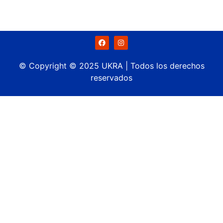
también para la cámara de Kiosqueros de Rosario! ¡No
te pierdas el estreno de «El Kiosco» el 28 de Marzo!
© Copyright © 2025 UKRA | Todos los derechos
reservados