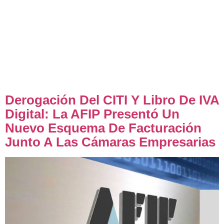
transmisión de datos, se modifica el régimen de emisión
de comprobantes para establecer gradualmente la
obligación de reemplazar los equipos identificados
como de “vieja tecnología” por los denominados de
“nueva tecnología”. Nueva tecnología Los sujetos que
inicien actividades y utilicen controladores fiscales, sólo
[…]
Derogación Del CITI Y Libro De IVA
Digital: La AFIP Presentó Un
Nuevo Esquema De Facturación
Junto A Las Cámaras Empresarias