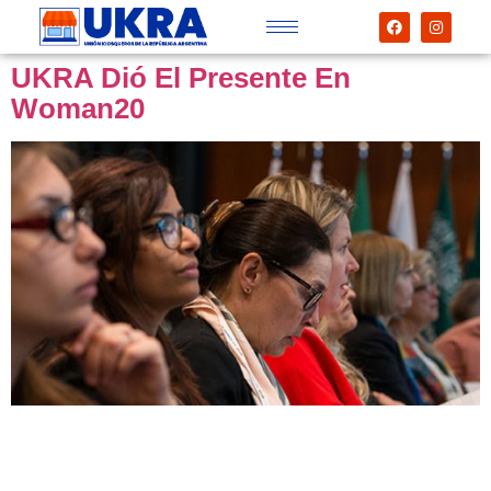
UKRA Dió El Presente En
Woman20
En esta cuarta edición del W20, Unión Kiosqueros de la
República Argentina, ha tenido su representación a
través de su Tesorera Dra. Lidia B. Castelar López,