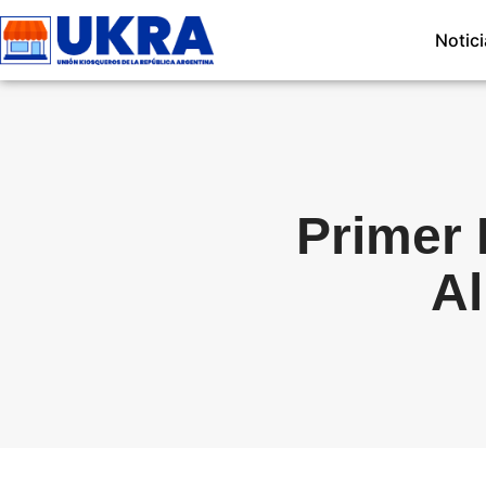
Notic
Primer 
A